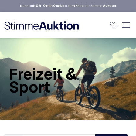
Nur noch
0 h : 0 min 0 sek
bis zum Ende der Stimme
Auktion
Freizeit &
Sport