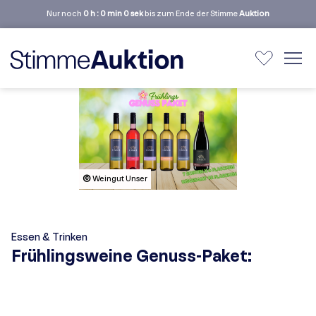
Nur noch
0 h : 0 min 0 sek
bis zum Ende der Stimme
Auktion
©
Weingut Unser
Essen & Trinken
Frühlingsweine Genuss-Paket: