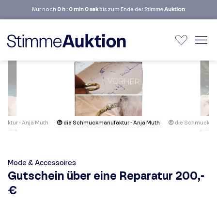
Nur noch
0 h : 0 min 0 sek
bis zum Ende der Stimme
Auktion
aktur - Anja Muth
©
die Schmuckmanufaktur - Anja Muth
©
die Schmuckman
Mode & Accessoires
Gutschein über eine Reparatur 200,-
€