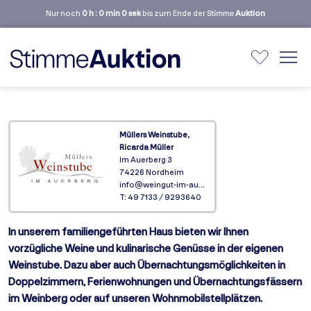
Nur noch
0 h : 0 min 0 sek
bis zum Ende der Stimme
Auktion
Müllers Weinstube,
Ricarda Müller
Im Auerberg 3
74226 Nordheim
info@weingut-im-auerberg.de
T: 49 7133 / 9293640
In unserem
familiengeführten Haus
bieten wir Ihnen
vorzügliche Weine und kulinarische Genüsse in der eigenen
Weinstube. Dazu aber auch Übernachtungsmöglichkeiten in
Doppelzimmern, Ferienwohnungen und Übernachtungsfässern
im Weinberg oder auf unseren Wohnmobilstellplätzen.